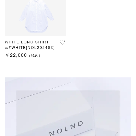
並び順
T-SHIRTS
OVERALLS
その他
BOTTOMS
在庫あり
セール
WHITE LONG SHIRT
c/#WHITE[NOL202403]
￥22,000
（税込）
SKIRT
BAG