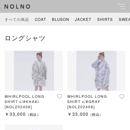
すべての商品
COAT
BLUSON
JACKET
SHIRTS
SWE
キーワード
ロングシャツ
すべて
親カテゴリ
COAT
BLUSON
子カテゴリ
JACKET
WHIRLPOOL LONG
WHIRLPOOL LONG
SHIRT c/#KHAKI
SHIRT c/#GRAY
SHIRTS
価格帯
[NOL202406]
[NOL202406]
￥33,000
￥33,000
（税込）
（税込）
～
SWEAT