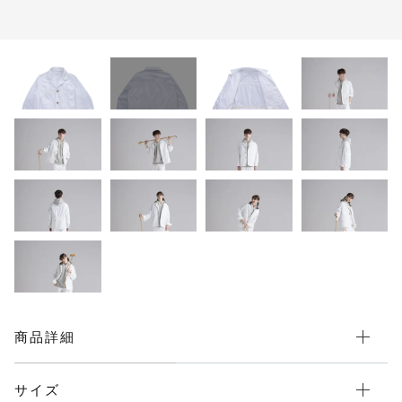
カートを確認する
並び順
T-SHIRTS
OVERALLS
その他
BOTTOMS
在庫あり
セール
SKIRT
BAG
商品詳細
サイズ