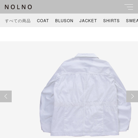
カートに商品を追加しました
すべての商品
COAT
BLUSON
JACKET
SHIRTS
SWE
キーワード
すべて
TWILL COVERALL
親カテゴリ
c/#WHITE[NOL201302]
COAT
数量
￥53,900
BLUSON
（税込）
子カテゴリ
JACKET
SHIRTS
価格帯
ショッピングを続ける
～
SWEAT